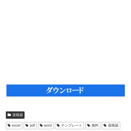
退職届
excel
pdf
word
テンプレート
無料
退職届