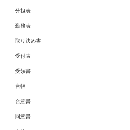
分担表
勤務表
取り決め書
受付表
受領書
台帳
合意書
同意書