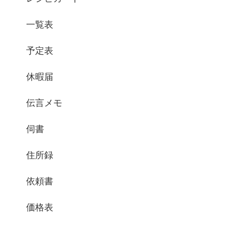
一覧表
予定表
休暇届
伝言メモ
伺書
住所録
依頼書
価格表