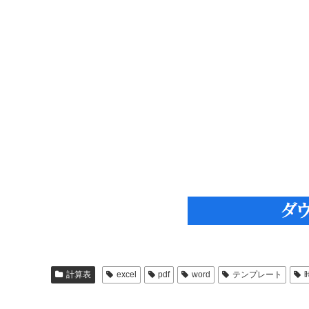
計算表
excel
pdf
word
テンプレート