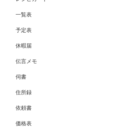
一覧表
予定表
休暇届
伝言メモ
伺書
住所録
依頼書
価格表