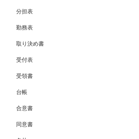
分担表
勤務表
取り決め書
受付表
受領書
台帳
合意書
同意書