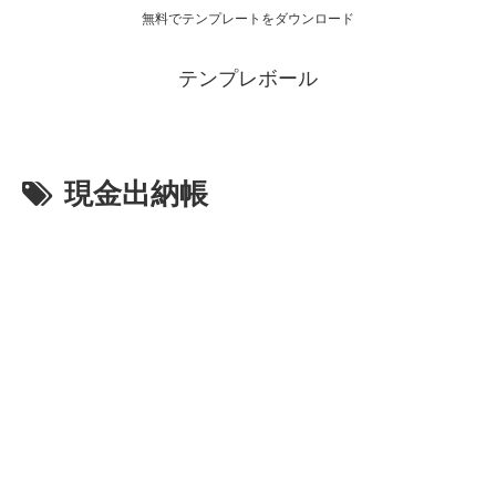
無料でテンプレートをダウンロード
テンプレボール
現金出納帳