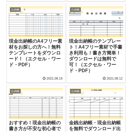
出納帳
出納帳
現金出納帳のA4フリー素
現金出納帳のテンプレー
材をお探しの方へ！無料
ト！A4フリー素材で手書
テンプレートをダウンロ
き利用も！書き方簡単！
ード！（エクセル・ワー
ダウンロードは無料で
ド・PDF）
可！（エクセル・ワー
ド・PDF）
2021.08.19
2021.08.12
出納帳
出納帳
おすすめ！現金出納帳の
金銭出納帳・現金出納帳
書き方が不安な初心者で
を無料でダウンロード出